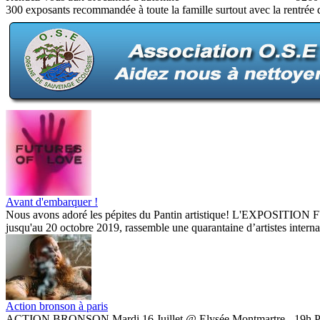
300 exposants recommandée à toute la famille surtout avec la rentrée d
Avant d'embarquer !
Nous avons adoré les pépites du Pantin artistique! L'EXPOSIT
jusqu'au 20 octobre 2019, rassemble une quarantaine d’artistes interna
Action bronson à paris
ACTION BRONSON Mardi 16 Juillet @ Elysée Montmartre - 19h Prévent