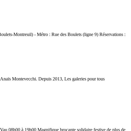
ulets-Montreuil) - Métro : Rue des Boulets (ligne 9) Réservations :
e, Anaïs Montevecchi. Depuis 2013, Les galeries pour tous
e le Vau 08h00 à 19h00 Magnifique brocante solidaire festive de plus de