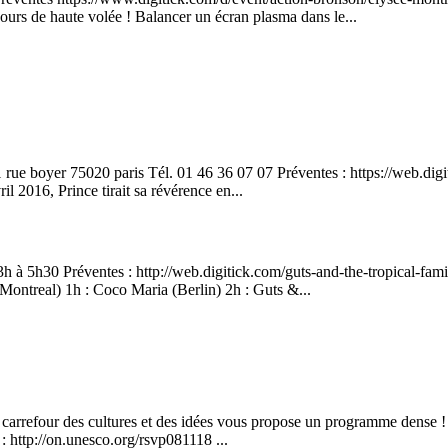
jours de haute volée ! Balancer un écran plasma dans le...
 boyer 75020 paris Tél. 01 46 36 07 07 Préventes : https://web.digitic
l 2016, Prince tirait sa révérence en...
 à 5h30 Préventes : http://web.digitick.com/guts-and-the-tropical-fami
ntreal) 1h : Coco Maria (Berlin) 2h : Guts &...
refour des cultures et des idées vous propose un programme dense ! M
 : http://on.unesco.org/rsvp081118 ...