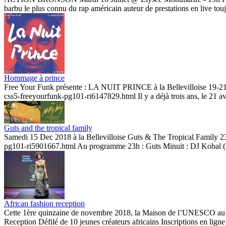
barbu le plus connu du rap américain auteur de prestations en live tou
Hommage à prince
Free Your Funk présente : LA NUIT PRINCE à la Bellevilloise 19-21 rue
css5-freeyourfunk-pg101-ri6147829.html Il y a déjà trois ans, le 21 avri
Guts and the tropical family
Samedi 15 Dec 2018 à la Bellevilloise Guts & The Tropical Family 23h
pg101-ri5901667.html Au programme 23h : Guts Minuit : DJ Kobal (Mo
African fashion reception
Cette 1ère quinzaine de novembre 2018, la Maison de l’UNESCO au car
Reception Défilé de 10 jeunes créateurs africains Inscriptions en ligne