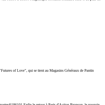
s of Love", qui se tient au Magasins Généraux de Pantin
re/6186101 Enfin le retour à Paris d'Action Bronson, le rouquin