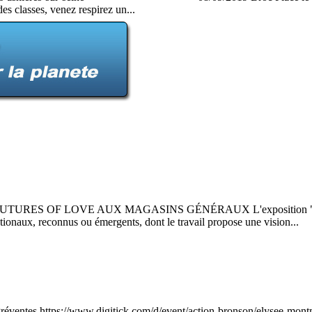
es classes, venez respirez un...
ION FUTURES OF LOVE AUX MAGASINS GÉNÉRAUX L'exposition "Future
tionaux, reconnus ou émergents, dont le travail propose une vision...
es https://www.digitick.com/d/event/action-bronson/elysee-montmart