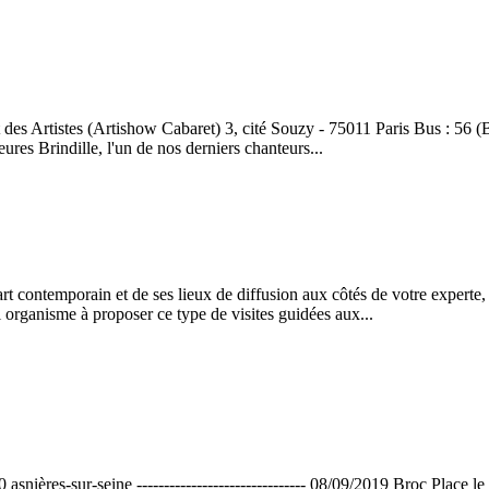
 Artistes (Artishow Cabaret) 3, cité Souzy - 75011 Paris Bus : 56 (Bo
ures Brindille, l'un de nos derniers chanteurs...
'art contemporain et de ses lieux de diffusion aux côtés de votre expert
l organisme à proposer ce type de visites guidées aux...
0 asnières-sur-seine ------------------------------- 08/09/2019 Broc Plac